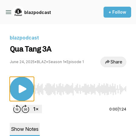
+ Follow
blazpodcast
blazpodcast
Qua Tang 3A
Share
June 24, 2025
•
BLAZ
•
Season 1
•
Episode 1
Use Left/Right to seek, Home/End to jump to st
0:00
|
1:24
Show Notes