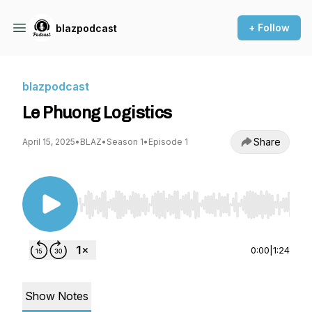
+ Follow
blazpodcast
blazpodcast
Le Phuong Logistics
Share
April 15, 2025
•
BLAZ
•
Season 1
•
Episode 1
Use Left/Right to seek, Home/End to jump to st
0:00
|
1:24
Show Notes