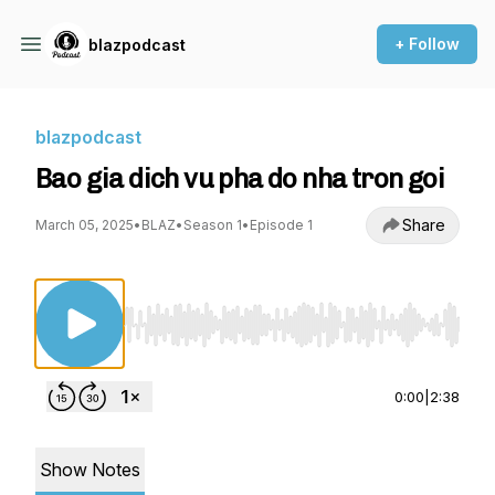
+ Follow
blazpodcast
blazpodcast
Bao gia dich vu pha do nha tron goi
Share
March 05, 2025
•
BLAZ
•
Season 1
•
Episode 1
Use Left/Right to seek, Home/End to jump to st
0:00
|
2:38
Show Notes